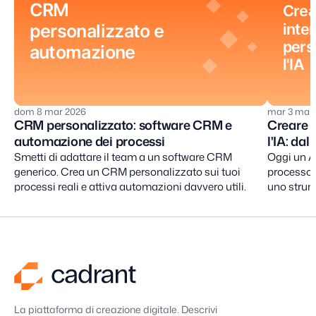
CRM
Crea
inter
personalizzato e
pers
automazione
l'IA
dom 8 mar 2026
mar 3 mar
CRM personalizzato: software CRM e
Creare s
automazione dei processi
l'IA: dal
Smetti di adattare il team a un software CRM
Oggi un A
generico. Crea un CRM personalizzato sui tuoi
processo,
processi reali e attiva automazioni davvero utili.
uno strum
senza aspe
La piattaforma di creazione digitale. Descrivi