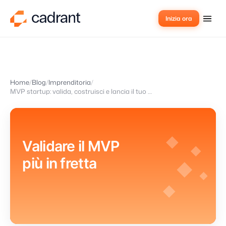
Inizia ora
Home
Blog
Imprenditoria
MVP startup: valida, costruisci e lancia il tuo SaaS con Cadrant
Validare il MVP
più in fretta