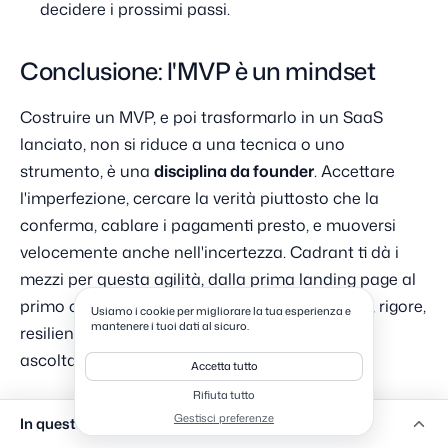
decidere i prossimi passi.
Conclusione: l'MVP è un mindset
Costruire un MVP, e poi trasformarlo in un SaaS
lanciato, non si riduce a una tecnica o uno
strumento, è una
disciplina da founder
. Accettare
l'imperfezione, cercare la verità piuttosto che la
conferma, cablare i pagamenti presto, e muoversi
velocemente anche nell'incertezza. Cadrant ti dà i
mezzi per questa agilità, dalla prima landing page al
primo cliente pagante e oltre. Il resto, curiosità, rigore,
Usiamo i cookie per migliorare la tua esperienza e
mantenere i tuoi dati al sicuro.
resilienza, è la tua parte del contratto. Lancia,
ascolta, migliora, ricomincia.
Accetta tutto
Rifiuta tutto
Gestisci preferenze
In questa pagina