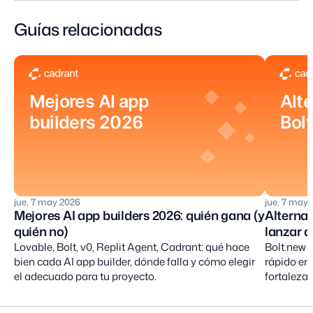
Guías relacionadas
Mejores AI app
Alte
builders 2026
Bol
jue, 7 may 2026
jue, 7 may
Mejores AI app builders 2026: quién gana (y
Alternat
quién no)
lanzar a
Lovable, Bolt, v0, Replit Agent, Cadrant: qué hace
Bolt.new e
bien cada AI app builder, dónde falla y cómo elegir
rápido en
el adecuado para tu proyecto.
fortalezas