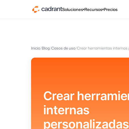
Soluciones
Recursos
Precios
▾
▾
Inicio
Blog
Casos de uso
Crear herramie
internas
personalizadas