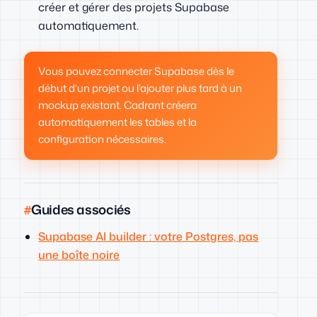
créer et gérer des projets Supabase
automatiquement.
Vous pouvez connecter Supabase dès le
début d'un projet ou l'ajouter plus tard à un
mockup existant. Cadrant créera
automatiquement les tables et la
configuration nécessaires.
Guides associés
Supabase AI builder : votre Postgres, pas
une boîte noire