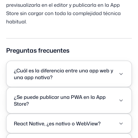
previsualizarla en el editor y publicarla en la App
Store sin cargar con toda la complejidad técnica
habitual.
Preguntas frecuentes
¿Cuál es la diferencia entre una app web y
una app nativa?
Una app web se abre en un navegador mediante
¿Se puede publicar una PWA en la App
una URL, sin instalación ni tienda, y se actualiza al
Store?
instante. Una app nativa se instala desde la App
Store o la Google Play Store, ofrece el mejor
No, no directamente. Una PWA (Progressive Web
rendimiento y acceso completo al hardware
React Native, ¿es nativo o WebView?
App) se instala desde el navegador en la pantalla de
(cámara, GPS, notificaciones), pero requiere más
inicio, pero no aparece en la App Store ni en la
tiempo y presupuesto.
React Native produce apps nativas reales, no