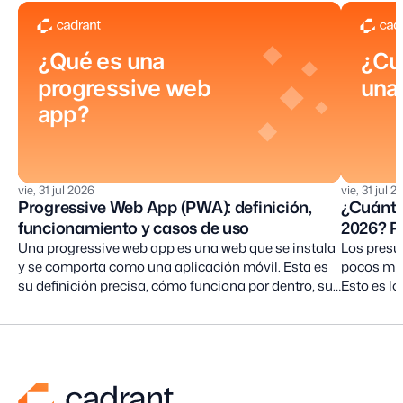
¿Qué es una
¿Cu
progressive web
una
app?
vie, 31 jul 2026
vie, 31 jul 
Progressive Web App (PWA): definición,
¿Cuánto
funcionamiento y casos de uso
2026? Pr
Una progressive web app es una web que se instala
Los presu
y se comporta como una aplicación móvil. Esta es
pocos mil
su definición precisa, cómo funciona por dentro, sus
Esto es lo
límites reales en iOS y los proyectos para los que
realistas 
encaja.
menciona y
producto.