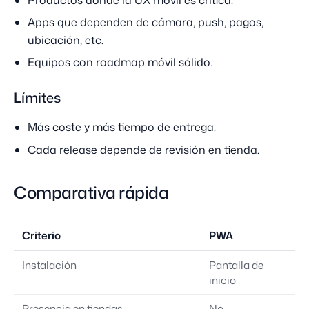
Apps que dependen de cámara, push, pagos,
ubicación, etc.
Equipos con roadmap móvil sólido.
Límites
Más coste y más tiempo de entrega.
Cada release depende de revisión en tienda.
Comparativa rápida
Criterio
PWA
W
Instalación
Pantalla de
Ví
inicio
Presencia en tiendas
No
Sí