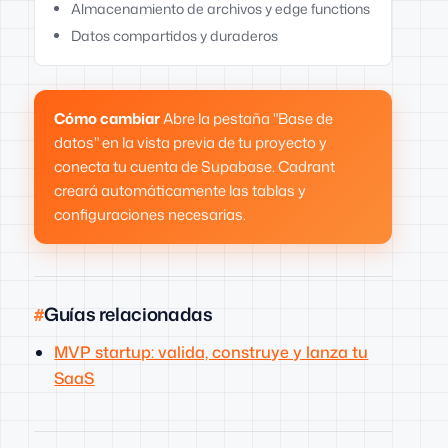
Almacenamiento de archivos y edge functions
Datos compartidos y duraderos
Cómo cambiar
Abre la pestaña "Base de
datos" en la vista previa de tu proyecto y
conecta tu cuenta de Supabase. Cadrant
creará automáticamente las tablas y
configuraciones necesarias.
Guías relacionadas
MVP startup: valida, construye y lanza tu
SaaS