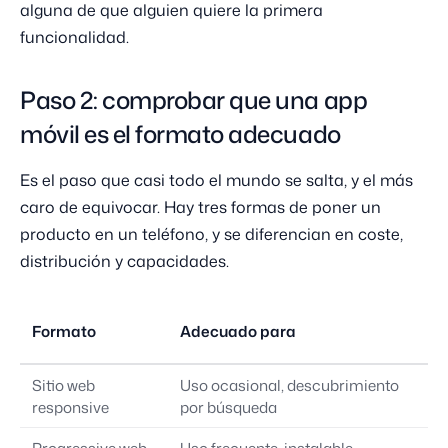
alguna de que alguien quiere la primera
funcionalidad.
Paso 2: comprobar que una app
móvil es el formato adecuado
Es el paso que casi todo el mundo se salta, y el más
caro de equivocar. Hay tres formas de poner un
producto en un teléfono, y se diferencian en coste,
distribución y capacidades.
Pr
Formato
Adecuado para
ti
Sitio web
Uso ocasional, descubrimiento
N
responsive
por búsqueda
Progressive web
Uso frecuente, instalable,
Op