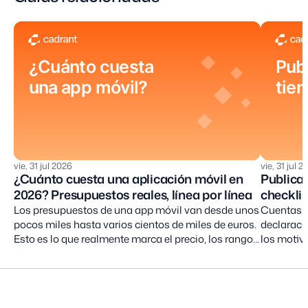
¿Cuánto cuesta
Publ
una app móvil?
tie
vie, 31 jul 2026
vie, 31 jul 
¿Cuánto cuesta una aplicación móvil en
Publicar
2026? Presupuestos reales, línea por línea
checkli
Los presupuestos de una app móvil van desde unos
Cuentas de
pocos miles hasta varios cientos de miles de euros.
declaracio
Esto es lo que realmente marca el precio, los rangos
los motiv
realistas en 2026, los costes recurrentes que nadie
lo necesa
menciona y cómo reducir la factura sin recortar el
tiendas, e
producto.